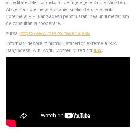
acreditate, Memorandumul de Înțelegere dintre Ministerul
Afacerilor Externe al României și Ministerul Afacerilor
Externe al R.P. Bangladesh pentru stabilirea unui mecanism
de consultări și cooperare.
sursa:
https://www.mae.ro/node/56898
Informatii despre ministrului afacerilor externe al R.P.
Bangladesh, A. K. Abdul Momen puteti citi
aici
.