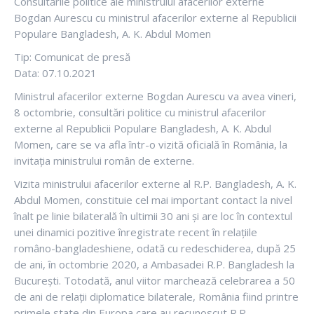
Consultările politice ale ministrului afacerilor externe
Bogdan Aurescu cu ministrul afacerilor externe al Republicii
Populare Bangladesh, A. K. Abdul Momen
Tip: Comunicat de presă
Data: 07.10.2021
Ministrul afacerilor externe Bogdan Aurescu va avea vineri,
8 octombrie, consultări politice cu ministrul afacerilor
externe al Republicii Populare Bangladesh, A. K. Abdul
Momen, care se va afla într-o vizită oficială în România, la
invitația ministrului român de externe.
Vizita ministrului afacerilor externe al R.P. Bangladesh, A. K.
Abdul Momen, constituie cel mai important contact la nivel
înalt pe linie bilaterală în ultimii 30 ani și are loc în contextul
unei dinamici pozitive înregistrate recent în relațiile
româno-bangladeshiene, odată cu redeschiderea, după 25
de ani, în octombrie 2020, a Ambasadei R.P. Bangladesh la
București. Totodată, anul viitor marchează celebrarea a 50
de ani de relații diplomatice bilaterale, România fiind printre
primele state din Europa care au recunoscut R.P.