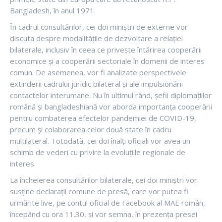
Bangladesh, în anul 1971.
În cadrul consultărilor, cei doi miniștri de externe vor
discuta despre modalitățile de dezvoltare a relației
bilaterale, inclusiv în ceea ce privește întărirea cooperării
economice și a cooperării sectoriale în domenii de interes
comun. De asemenea, vor fi analizate perspectivele
extinderii cadrului juridic bilateral și ale impulsionării
contactelor interumane. Nu în ultimul rând, șefii diplomațiilor
română și bangladeshiană vor aborda importanța cooperării
pentru combaterea efectelor pandemiei de COVID-19,
precum și colaborarea celor două state în cadru
multilateral. Totodată, cei doi înalți oficiali vor avea un
schimb de vederi cu privire la evoluțiile regionale de
interes.
La încheierea consultărilor bilaterale, cei doi miniștri vor
susține declarații comune de presă, care vor putea fi
urmărite live, pe contul oficial de Facebook al MAE român,
începând cu ora 11.30, și vor semna, în prezența presei