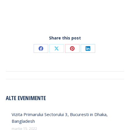
Share this post
Share
Share
Share
Share
on
on
on
on
Facebook
X
Pinterest
LinkedIn
POST
NAVIGATION
ALTE EVENIMENTE
Vizita Primarului Sectorului 3, Bucuresti in Dhaka,
Bangladesh
martie 15, 2022